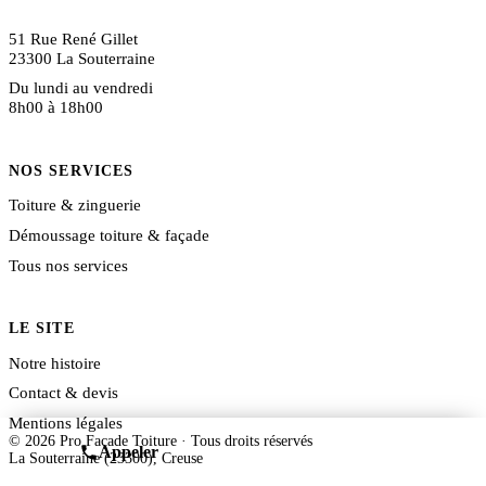
07 78 47 74 70
51 Rue René Gillet
23300 La Souterraine
Du lundi au vendredi
8h00 à 18h00
NOS SERVICES
Toiture & zinguerie
Démoussage toiture & façade
Tous nos services
LE SITE
Notre histoire
Contact & devis
Mentions légales
© 2026 Pro Façade Toiture · Tous droits réservés
Appeler
Devis gratuit
La Souterraine (23300), Creuse